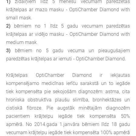
1)
zīdaiņiem līdz 5 mēnešu vecumam paredzētas
krājtelpas ar mazo masku - OptiChamber Diamond with
small mask.
2)
bērniem no 1 līdz 5 gadu vecumam paredzētas
krājtelpas ar vidējo masku - OptiChamber Diamond with
medium mask.
3)
bērniem no 5 gadu vecuma un pieaugušajiem
paredzētas krājtelpas ar iemuti - OptiChamber Diamond.
Krājtelpas OptiChamber Diamond ir iekļautas
kompensējamo medicīnas ierīču sarakstā un to iegāde
tiek kompensēta pie sekojošām diagnozēm: astma, cita
hroniska obstruktīva plaušu slimība, bronhektāzes un
cistiskā fibroze. Pie augstāk minētajām diagnozēm
pacientiem krājtelpu iegāde tiek kompensēta 50%
apmērā. No 2014.gada 1.janvāra bērniem līdz 18 gadu
vecumam krājtelpu iegāde tiek kompensēta 100% apmērā