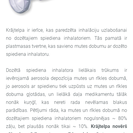
Krājtelpa ir ierīce, kas paredzēta inhalāciju uzlabošanai
no dozētajiem spiediena inhalatoriem. Tās pamatā ir
plastmasas tvertne, kas savieno mutes dobumu ar dozēto
spiediena inhalatoru.
Dozētā spiediena inhalatora lielākais trūkums ir
ievērojamā aerosola depozīcija mutes un rīkles dobumā,
jo aerosols ar spiedienu tiek uzpūsts uz mutes un rīkles
dobuma gļotādas, un lielākā daļa medikamentu tālāk
nonāk kuņģī, kas nereti rada nevēlamas blakus
parādības. Pētījumi rāda, ka mutes un rīkles dobumā no
dozētajiem spiediena inhalatoriem nogulsnējas ~ 80%
zāļu, bet plaušās nonāk tikai ~ 10%.
Krājtelpa novērš