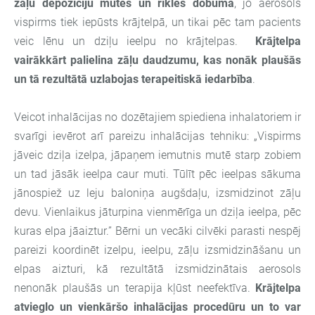
zāļu depozīciju mutes un rīkles dobumā
, jo aerosols
vispirms tiek iepūsts krājtelpā, un tikai pēc tam pacients
veic lēnu un dziļu ieelpu no krājtelpas.
Krājtelpa
vairākkārt palielina zāļu daudzumu, kas nonāk plaušās
un tā rezultātā uzlabojas terapeitiskā iedarbība
.
Veicot inhalācijas no dozētajiem spiediena inhalatoriem ir
svarīgi ievērot arī pareizu inhalācijas tehniku: „Vispirms
jāveic dziļa izelpa, jāpaņem iemutnis mutē starp zobiem
un tad jāsāk ieelpa caur muti. Tūlīt pēc ieelpas sākuma
jānospiež uz leju baloniņa augšdaļu, izsmidzinot zāļu
devu. Vienlaikus jāturpina vienmērīga un dziļa ieelpa, pēc
kuras elpa jāaiztur.” Bērni un vecāki cilvēki parasti nespēj
pareizi koordinēt izelpu, ieelpu, zāļu izsmidzināšanu un
elpas aizturi, kā rezultātā izsmidzinātais aerosols
nenonāk plaušās un terapija kļūst neefektīva.
Krājtelpa
atvieglo un vienkāršo inhalācijas procedūru un to var