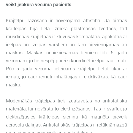
veikt jebkura vecuma pacients
.
Krājtelpu ražošanā ir novērojama attīstība. Ja pirmās
krājtelpas bija liela izmēra plastmasas tvertnes, tad
mūsdienās krājtelpas ir kļuvušas kompaktas, aprīkotas ar
ieelpas un izelpas vārstiem un tām pievienojamas arī
maskas. Maskas nepieciešamas bērniem līdz 5 gadu
vecumam, jo tie nespēj pareizi koordinēt ieelpu caur muti.
Pēc 5 gadu vecuma ieteicams krājtelpu lietot tikai ar
iemuti, jo caur iemuti inhalācijas ir efektīvākas, kā caur
masku.
Modernākās krājtelpas tiek izgatavotas no antistatiska
materiāla, lai novērstu to elektrizēšanos. Tas ir svarīgi, jo
elektrizējusies krājtelpas sieniņa kā magnēts pievelk
aerosola daļiņas. Antistatiskās krājtelpas ir retāk jāmazgā
un to sieniņas nepievelk aerosola daļiņas.