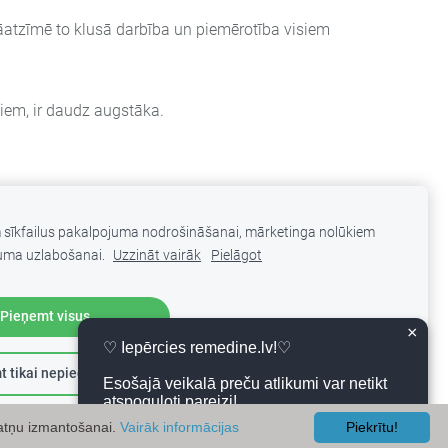
 jāatzīmē to klusā darbība un piemērotība visiem
diem, ir daudz augstāka.
m sīkfailus pakalpojuma nodrošināšanai, mārketinga nolūkiem
uma uzlabošanai.
Uzzināt vairāk
Pielāgot
Pieņemt visus
×
♡ Iepērcies remedine.lv!♡
t tikai nepieciešamos
Esošajā veikalā preču atlikumi var netikt
atspoguļoti pareizi!
datņu izmantošanai.
Vairāk informācijas
Piekrītu!