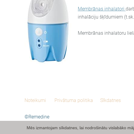
Membrānas inhalatori
dar
inhalāciju šķīdumiem (t.sk.
Membrānas inhalatoru lielāk
Noteikumi
Privātuma politika
Sīkdatnes
©Remedine
Reģ.Nr. 42103022555, Lielā iela 2-26, Liepāja, tel.
Mēs izmantojam sīkdatnes, lai nodrošinātu vislabāko māja