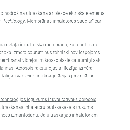
 nodrošina ultraskaņa ar pjezoelektriska elementa
h Techlology
. Membrānas inhalatorus sauc arī par
nā detaļa ir metāliska membrāna, kurā ar lāzeru ir
Mazāka izmēra caurumiņus tehniski nav iespējams
, membrānai vibrējot, mikroskopiskie caurumiņi sāk
aļiņas. Aerosols raksturojas ar līdzīga izmēra
aļiņas var veidoties koagulācijas procesā, bet
tehnoloģijas ieguvums ir kvalitatīvāks aerosols
ī ultraskaņas inhalatoru būtiskākākais trūkums –
vences izmantošanu. Ja ultraskaņas inhalatoriem