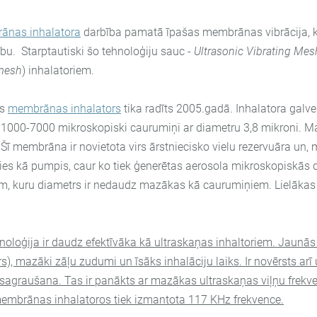
ānas inhalatora
darbība pamatā īpašas membrānas vibrācija, ko
ību. Starptautiski šo tehnoloģiju sauc -
Ultrasonic Vibrating Mes
mesh
) inhalatoriem.
is
membrānas inhalators
tika radīts 2005.gadā. Inhalatora galve
i 1000-7000 mikroskopiski caurumiņi ar diametru 3,8 mikroni. 
. Šī membrāna ir novietota virs ārstniecisko vielu rezervuāra un
ies kā pumpis, caur ko tiek ģenerētas aerosola mikroskopiskās d
m, kuru diametrs ir nedaudz mazākas kā caurumiņiem. Lielākas d
noloģija ir daudz efektīvāka kā ultraskaņas inhaltoriem. Jaunās 
s), mazāki zāļu zudumi un īsāks inhalāciju laiks. Ir novērsts ar
u sagraušana. Tas ir panākts ar mazākas ultraskaņas viļņu frek
 membrānas inhalatoros tiek izmantota 117 KHz frekvence.