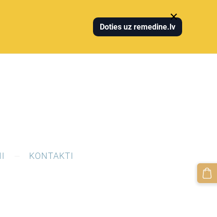
×
Doties uz remedine.lv
I
KONTAKTI