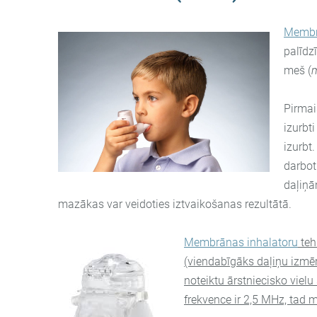
Membr
palīdz
meš (
Pirma
izurbt
izurbt
darbot
daļiņā
mazākas var veidoties iztvaikošanas rezultātā.
Membrānas inhalatoru
teh
(viendabīgāks daļiņu izmēr
noteiktu ārstniecisko viel
frekvence ir 2,5 MHz, tad