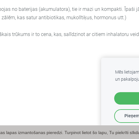
bojas no baterijas (akumulatora), tie ir mazi un kompakti. Īpaši
 zālēm, kas satur antibiotikas, mukolītiķus, hormonus utt.)
ais trūkums ir to cena, kas, salīdzinot ar citiem inhalatoru vei
Mēs lietoja
un pakalpoj
Pieņem
 +371 26383300
s lapas izmantošanas pieredzi. Turpinot lietot šo lapu, Tu piekrīti sīk