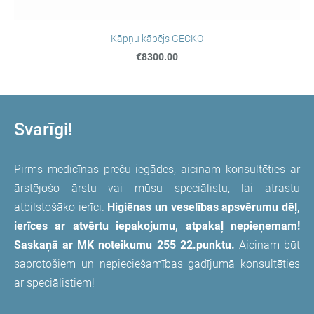
Kāpņu kāpējs GECKO
€8300.00
Svarīgi!
Pirms medicīnas preču iegādes, aicinam konsultēties ar
ārstējošo ārstu vai mūsu speciālistu, lai atrastu
atbilstošāko ierīci.
Higiēnas un veselības apsvērumu dēļ,
ierīces ar atvērtu iepakojumu, atpakaļ nepieņemam!
Saskaņā ar MK noteikumu 255 22.punktu.
Aicinam būt
saprotošiem un nepieciešamības gadījumā konsultēties
ar speciālistiem!