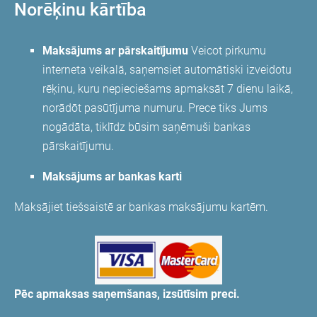
Norēķinu kārtība
Maksājums ar pārskaitījumu
Veicot pirkumu
interneta veikalā, saņemsiet automātiski izveidotu
rēķinu, kuru nepieciešams apmaksāt 7 dienu laikā,
norādōt pasūtījuma numuru. Prece tiks Jums
nogādāta, tiklīdz būsim saņēmuši bankas
pārskaitījumu.
Maksājums ar bankas karti
Maksājiet tiešsaistē ar bankas maksājumu kartēm.
Pēc apmaksas saņemšanas, izsūtīsim preci.