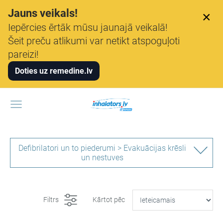
Jauns veikals!
×
Iepērcies ērtāk mūsu jaunajā veikalā!
Šeit preču atlikumi var netikt atspoguļoti
pareizi!
Doties uz remedine.lv
Defibrilatori un to piederumi > Evakuācijas krēsli
un nestuves
Filtrs
Kārtot pēc