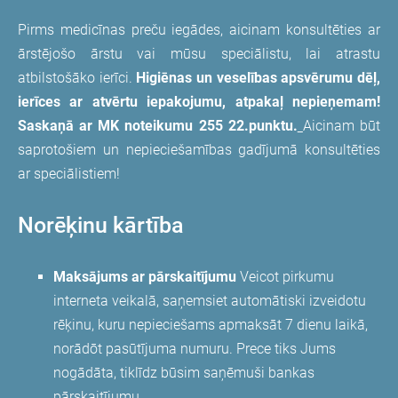
Pirms medicīnas preču iegādes, aicinam konsultēties ar
ārstējošo ārstu vai mūsu speciālistu, lai atrastu
atbilstošāko ierīci.
Higiēnas un veselības apsvērumu dēļ,
ierīces ar atvērtu iepakojumu, atpakaļ nepieņemam!
Saskaņā ar MK noteikumu 255 22.punktu.
Aicinam būt
saprotošiem un nepieciešamības gadījumā konsultēties
ar speciālistiem!
Norēķinu kārtība
Maksājums ar pārskaitījumu
Veicot pirkumu
interneta veikalā, saņemsiet automātiski izveidotu
rēķinu, kuru nepieciešams apmaksāt 7 dienu laikā,
norādōt pasūtījuma numuru. Prece tiks Jums
nogādāta, tiklīdz būsim saņēmuši bankas
pārskaitījumu.