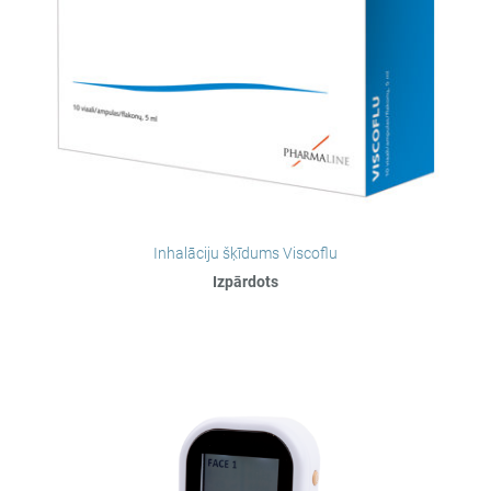
Inhalāciju šķīdums Viscoflu
Izpārdots