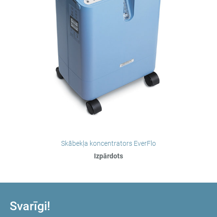
Skābekļa koncentrators EverFlo
Izpārdots
Svarīgi!