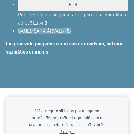
EUR
Preci iespējams piegādāt ar kurjeru Jūsu norādītajā
adresē Latvijā.
SAŅEMŠANA ĀRVALSTĪS
Lai precizētu piegādes izmaksas uz ārvalstīm, lūdzam
sazināties ar mums
Noteikumi
Privātuma politika
Sīkdatnes
Mēs lietojam sīkfailus pakalpojuma
nodrošināšanai, mārketinga nolūkiem un
©Remedine
pakalpojuma uzlabošanai.
Uzzināt vairāk
Reģ.Nr. 42103022555, Lielā iela 2-26, Liepāja, tel. +371
Pielāgot