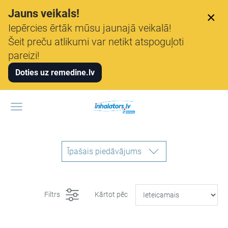
Jauns veikals!
×
Iepērcies ērtāk mūsu jaunajā veikalā!
Šeit preču atlikumi var netikt atspoguļoti
pareizi!
Doties uz remedine.lv
Īpašais piedāvājums
Filtrs
Kārtot pēc