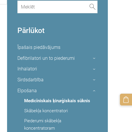
Pārlūkot
Īpašais piedāvājums
Defibrilatori un to piederumi
›
Inhalatori
›
Sirdsdarbība
›
Elpošana
›
Medicīniskais ķirurģiskais sūknis
Skābekļa koncentratori
Piederumi skābekļa
koncentratoram