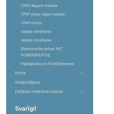
CPAP deguna maskas
CPAP pilnas sejas maskas
CPAP ierīces
Izelpas trenēšanai
Ieelpas trenēšanai
Elektroniskās ierīces IMT
POWERBREATHE
Papildpiederumi POWERbreathe
Noma
›
Atsāpināšana
Dažādas medicīnas preces
›
Svarīgi!