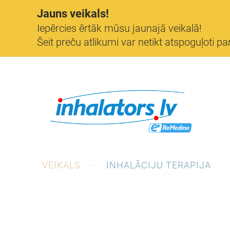
Jauns veikals!
Iepērcies ērtāk mūsu jaunajā veikalā!
Šeit preču atlikumi var netikt atspoguļoti par
VEIKALS
INHALĀCIJU TERAPIJA