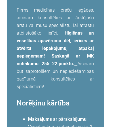
Pirms medicīnas preču iegādes,
aicinam konsultēties ar ārstējošo
ārstu vai mūsu speciālistu, lai atrastu
atbilstošāko ierīci.
Higiēnas un
veselības apsvērumu dēļ, ierīces ar
atvērtu iepakojumu, atpakaļ
nepieņemam! Saskaņā ar MK
noteikumu 255 22.punktu.
Aicinam
būt saprotošiem un nepieciešamības
gadījumā konsultēties ar
speciālistiem!
Norēķinu kārtība
Maksājums ar pārskaitījumu
Veicot pirkumu interneta veikalā,