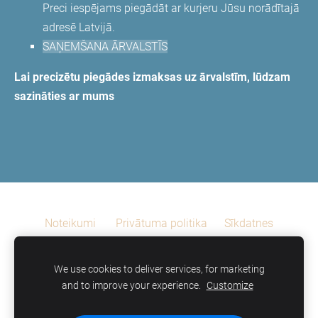
Preci iespējams piegādāt ar kurjeru Jūsu norādītajā
adresē Latvijā.
SAŅEMŠANA ĀRVALSTĪS
Lai precizētu piegādes izmaksas uz ārvalstīm, lūdzam
sazināties ar mums
Noteikumi
Privātuma politika
Sīkdatnes
©Remedine
We use cookies to deliver services, for marketing
Reģ.Nr. 42103022555, Lielā iela 2-26, Liepāja, tel. +371
and to improve your experience.
Customize
26383300