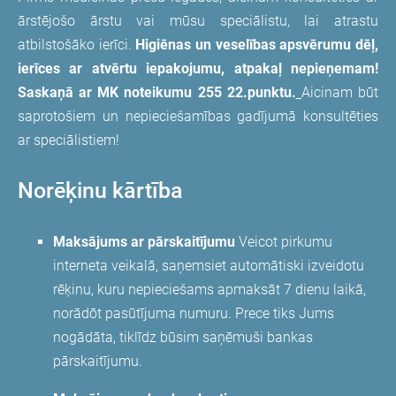
ārstējošo ārstu vai mūsu speciālistu, lai atrastu
atbilstošāko ierīci.
Higiēnas un veselības apsvērumu dēļ,
ierīces ar atvērtu iepakojumu, atpakaļ nepieņemam!
Saskaņā ar MK noteikumu 255 22.punktu.
Aicinam būt
saprotošiem un nepieciešamības gadījumā konsultēties
ar speciālistiem!
Norēķinu kārtība
Maksājums ar pārskaitījumu
Veicot pirkumu
interneta veikalā, saņemsiet automātiski izveidotu
rēķinu, kuru nepieciešams apmaksāt 7 dienu laikā,
norādōt pasūtījuma numuru. Prece tiks Jums
nogādāta, tiklīdz būsim saņēmuši bankas
pārskaitījumu.