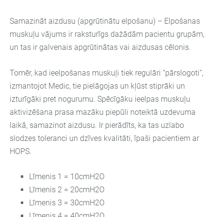
Samazināt aizdusu (apgrūtinātu elpošanu) – Elpošanas
muskuļu vājums ir raksturīgs dažādām pacientu grupām,
un tas ir galvenais apgrūtinātas vai aizdusas cēlonis.
Tomēr, kad ieelpošanas muskuļi tiek regulāri “pārslogoti”,
izmantojot Medic, tie pielāgojas un kļūst stiprāki un
izturīgāki pret nogurumu. Spēcīgāku ieelpas muskuļu
aktivizēšana prasa mazāku piepūli noteiktā uzdevuma
laikā, samazinot aizdusu. Ir pierādīts, ka tas uzlabo
slodzes toleranci un dzīves kvalitāti, īpaši pacientiem ar
HOPS.
Līmenis 1 = 10cmH2O
Līmenis 2 = 20cmH2O
Līmenis 3 = 30cmH2O
Līmenis 4 = 40cmH2O