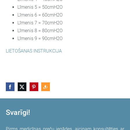
Līmenis 5 = 50cmH2O
Līmenis 6 = 60cmH2O
Līmenis 7 = 70cmH2O
Līmenis 8 = 80cmH2O
Līmenis 9 = 90cmH2O
LIETOŠANAS INSTRUKCIJA
Svarīgi!
Pirms medicīnas preču iegādes, aicinam konsultēties ar