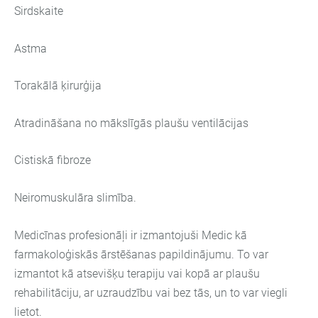
Sirdskaite
Astma
Torakālā ķirurģija
Atradināšana no mākslīgās plaušu ventilācijas
Cistiskā fibroze
Neiromuskulāra slimība.
Medicīnas profesionāļi ir izmantojuši Medic kā
farmakoloģiskās ārstēšanas papildinājumu. To var
izmantot kā atsevišķu terapiju vai kopā ar plaušu
rehabilitāciju, ar uzraudzību vai bez tās, un to var viegli
lietot.