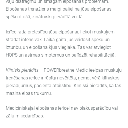
vāju diafragmu un smagām elpošanas problēmām.
Elpošanas trenažieris maigi palielina jūsu elpošanas
spēku drošā, zinātniski pierādītā veidā.
Ierīce rada pretestību jūsu elpošanai, liekot muskuļiem
strādāt intensīvāk. Laika gaitā jūs veidosit spēku un
izturību, un elpošana kļūs vieglāka. Tas var atvieglot
HOPS un astmas simptomus un palīdzēt rehabilitācijā.
Klīniski pierādīts
– POWERbreathe Medic ieelpas muskuļu
trenēšanas ierīce ir rūpīgi novērtēta, ņemot vērā klīniskos
pierādījumus, pacienta atbilstību. Klīniski pierādīts, ka tas
mazina elpas trūkumu.
Medicīniskajai elpošanas ierīcei nav blakusparādību vai
zāļu mijiedarbības.