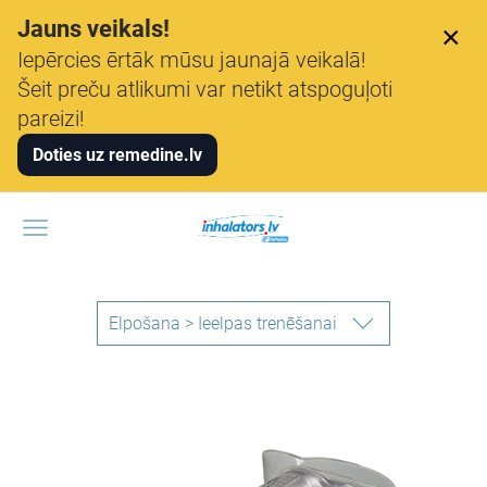
Jauns veikals!
×
Iepērcies ērtāk mūsu jaunajā veikalā!
Šeit preču atlikumi var netikt atspoguļoti
pareizi!
Doties uz remedine.lv
Elpošana > Ieelpas trenēšanai