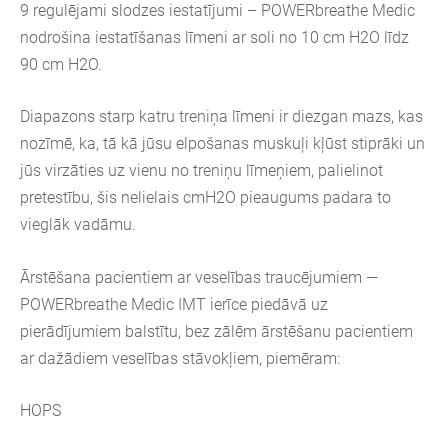
9 regulējami slodzes iestatījumi – POWERbreathe Medic
nodrošina iestatīšanas līmeni ar soli no 10 cm H2O līdz
90 cm H2O.
Diapazons starp katru treniņa līmeni ir diezgan mazs, kas
nozīmē, ka, tā kā jūsu elpošanas muskuļi kļūst stiprāki un
jūs virzāties uz vienu no treniņu līmeņiem, palielinot
pretestību, šis nelielais cmH2O pieaugums padara to
vieglāk vadāmu.
Ārstēšana pacientiem ar veselības traucējumiem —
POWERbreathe Medic IMT ierīce piedāvā uz
pierādījumiem balstītu, bez zālēm ārstēšanu pacientiem
ar dažādiem veselības stāvokļiem, piemēram:
HOPS