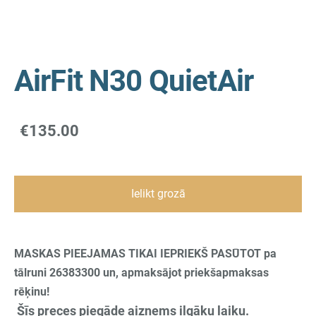
AirFit N30 QuietAir
€135.00
Ielikt grozā
MASKAS PIEEJAMAS TIKAI IEPRIEKŠ PASŪTOT pa
tālruni 26383300 un, apmaksājot priekšapmaksas
rēķinu!
Šīs preces piegāde aizņems ilgāku laiku.