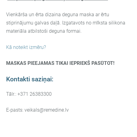
Vienkārša un ērta dizaina deguna maska ar ērtu
stiprinājumu galvas daļā. Izgatavots no mīksta silikona
materiāla atbilstoši deguna formai.
Kā noteikt izmēru?
MASKAS PIEEJAMAS TIKAI IEPRIEKŠ PASŪTOT!
Kontakti saziņai:
Tālr.: +371 26383300
E-pasts:
veikals@remedine.lv