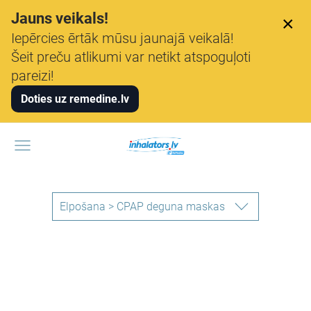
Jauns veikals!
×
Iepērcies ērtāk mūsu jaunajā veikalā!
Šeit preču atlikumi var netikt atspoguļoti
pareizi!
Doties uz remedine.lv
Elpošana > CPAP deguna maskas