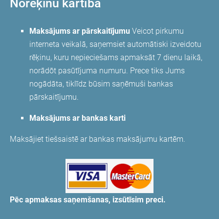
Norēķinu kārtība
Maksājums ar pārskaitījumu
Veicot pirkumu
interneta veikalā, saņemsiet automātiski izveidotu
rēķinu, kuru nepieciešams apmaksāt 7 dienu laikā,
norādōt pasūtījuma numuru. Prece tiks Jums
nogādāta, tiklīdz būsim saņēmuši bankas
pārskaitījumu.
Maksājums ar bankas karti
Maksājiet tiešsaistē ar bankas maksājumu kartēm.
Pēc apmaksas saņemšanas, izsūtīsim preci.